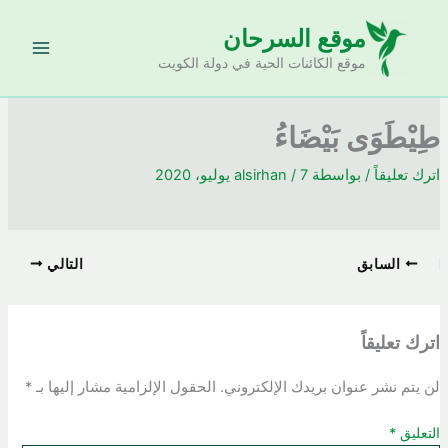
خطي
موقع السرحان
لى
لمحتوى
موقع الكائنات الحية في دولة الكويت
طِيْطَوَى بَيْضَاءُ
اترك تعليقاً
/ بواسطة
7 يوليو، 2020
/
alsirhan
السابق
التالي
اترك تعليقاً
لن يتم نشر عنوان بريدك الإلكتروني.
الحقول الإلزامية مشار إليها بـ
*
التعليق
*