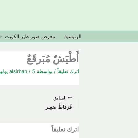
خطي
لى
لمحتوى
الرئيسية
معرض صور طير الكويت
أَطْيَشٌ مُبَرقَعٌ
اترك تعليقاً
/ بواسطة
5 يوليو، 2020
/
alsirhan
السابق
فُرْقَاطٌ صَغِير
اترك تعليقاً