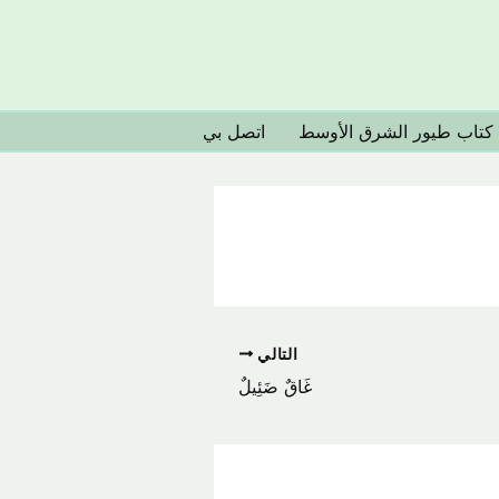
كتاب طيور الشرق الأوسط
اتصل بي
التالي
غَاقٌ ضَئِيلٌ