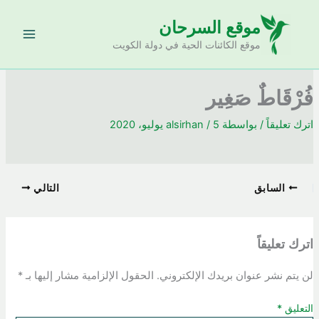
خطي
موقع السرحان
لى
لمحتوى
موقع الكائنات الحية في دولة الكويت
فُرْقَاطٌ صَغِير
اترك تعليقاً
/ بواسطة
5 يوليو، 2020
/
alsirhan
السابق
التالي
اترك تعليقاً
لن يتم نشر عنوان بريدك الإلكتروني.
الحقول الإلزامية مشار إليها بـ
*
التعليق
*