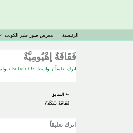
خطي
لى
لمحتوى
الرئيسية
معرض صور طير الكويت
فَقَاقَةٌ إهْيُومِيَّةٌ
اترك تعليقاً
/ بواسطة
9 يوليو، 2020
/
alsirhan
السابق
فَقَاقَةٌ شَكْلاَءُ
اترك تعليقاً