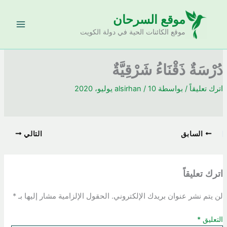
خطي
موقع السرحان
لى
لمحتوى
موقع الكائنات الحية في دولة الكويت
دُرْسَةٌ ذَقْنَاءُ شَرْقِيَّةٌ
اترك تعليقاً
/ بواسطة
10 يوليو، 2020
/
alsirhan
السابق
التالي
اترك تعليقاً
لن يتم نشر عنوان بريدك الإلكتروني.
الحقول الإلزامية مشار إليها بـ
*
التعليق
*