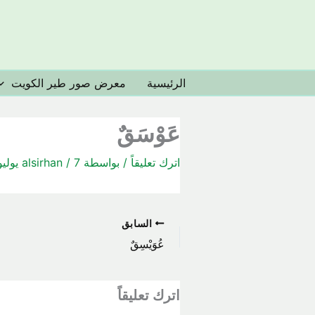
خطي
لى
لمحتوى
الرئيسية
معرض صور طير الكويت
عَوْسَقٌ
اترك تعليقاً
/ بواسطة
7 يوليو، 2020
/
alsirhan
السابق
عُوَيْسِقٌ
اترك تعليقاً