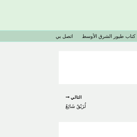
كتاب طيور الشرق الأوسط
اتصل بي
التالي
لُزَيْقٌ شَائِعٌ