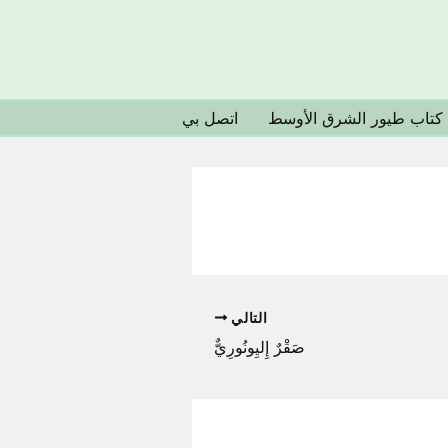
كتاب طيور الشرق الأوسط
اتصل بي
التالي
صَقْرٌ إِليِونُورِيٌّ