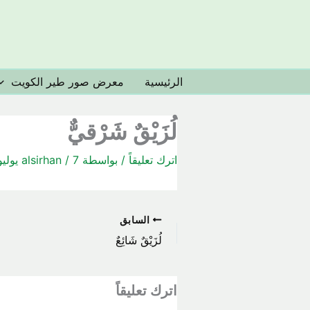
خطي
لى
لمحتوى
الرئيسية
معرض صور طير الكويت
لُزَيْقٌ شَرْقيٌّ
اترك تعليقاً
/ بواسطة
7 يوليو، 2020
/
alsirhan
السابق
لُزَيْقٌ شَائِعٌ
اترك تعليقاً