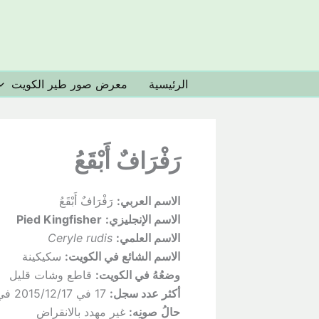
خطي
لى
لمحتوى
الرئيسية
معرض صور طير الكويت
رَفْرَافٌ أَبْقَعُ
الاسم العربي:
رَفْرَافٌ أَبْقَعُ
الاسم الإنجليزي:
Pied Kingfisher
الاسم العلمي:
Ceryle rudis
الاسم الشائع في الكويت:
سكيكينة
وضعُهُ
في الكويت:
قاطع وشات قليل
أكثر عدد سجل:
17 في 2015/12/17 في محمية الجهراء
حالُ
صونِه:
غير مهدد بالانقراض