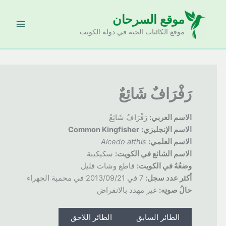
خطي
موقع السرحان
لى
لمحتوى
موقع الكائنات الحية في دولة الكويت
رَفْرَافٌ شَائِعٌ
الاسم العربي:
رَفْرَافٌ شَائِعٌ
الاسم الإنجليزي:
Common Kingfisher
الاسم العلمي:
Alcedo atthis
الاسم الشائع في الكويت:
سكيكينة
وضعُهُ
في الكويت:
قاطع وشات قليل
أكثر عدد سجل:
7 في 2013/09/21 في محمية الجهراء
حالُ
صونِه:
غير مهدد بالانقراض
الطائر السابق
الطائر اللاحق