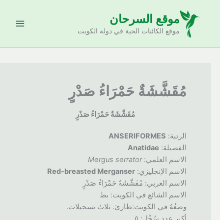
خطي
موقع السرحان
لى
لمحتوى
موقع الكائنات الحية في دولة الكويت
مُقَشَّشَةٌ حَمْرَاءُ صَدْرٍ
مُقَشَّشَةٌ حَمْرَاءُ صَدْرٍ
الرتبة:
ANSERIFORMES
الفصيلة:
Anatidae
الاسم العلمي:
Mergus serrator
الاسم الإنجليزي:
Red-breasted Merganser
الاسم العربي: مُقَشَّشَةٌ حَمْرَاءُ صَدْرٍ
الاسم الشائع في الكويت: بط
وضعُهُ في الكويت:طارئ. ثلاث تسحيلات.
أكبر عدد سُجِّل: ٥