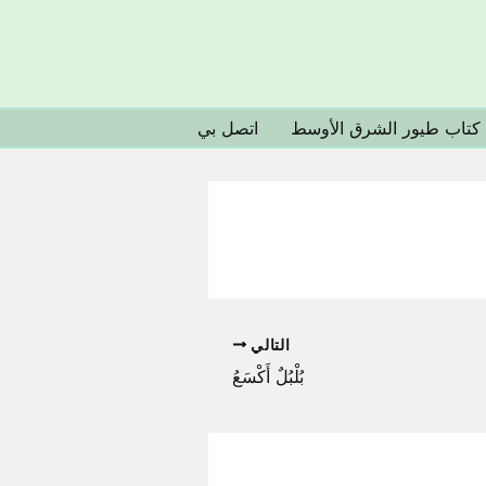
كتاب طيور الشرق الأوسط
اتصل بي
التالي
بُلْبُلٌ أَكْسَعُ