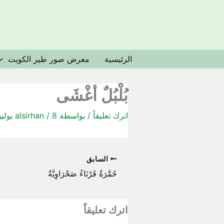
خطي
لى
لمحتوى
الرئيسية
معرض صور طير الكويت
بُلْبُلٌ أغْشَى
اترك تعليقاً
/ بواسطة
8 يوليو، 2020
/
alsirhan
السابق
حُمَّرَةٌ قَرْنَاءُ صَحْرَاوِيَّةٌ
اترك تعليقاً