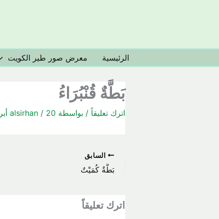
خطي
لى
لمحتوى
الرئيسية
معرض صور طير الكويت
بَطَّةٌ قُنْبُرَاءُ
اترك تعليقاً
/ بواسطة
20 أبريل، 2018
/
alsirhan
السابق
بَطَّةٌ كُمَيْتٌ
اترك تعليقاً