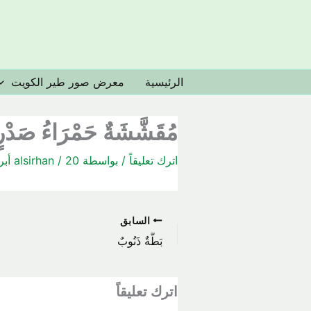
خطي
لى
لمحتوى
الرئيسية
معرض صور طير الكويت
مُقَشَّشَةٌ حَمْرَاءُ صَدْرٍ
اترك تعليقاً
/ بواسطة
20 أبريل، 2018
/
alsirhan
السابق
بَطَّةٌ ذَنُوبٌ
اترك تعليقاً