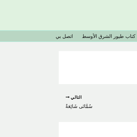
كتاب طيور الشرق الأوسط
اتصل بي
التالي
سُمَّانَى شَائِعَةٌ