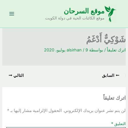
خطي
موقع السرحان
لى
لمحتوى
موقع الكائنات الحية في دولة الكويت
شَوْكِيٌّ أَدْغَمُ
اترك تعليقاً
/ بواسطة
9 يوليو، 2020
/
alsirhan
السابق
التالي
اترك تعليقاً
لن يتم نشر عنوان بريدك الإلكتروني.
الحقول الإلزامية مشار إليها بـ
*
التعليق
*