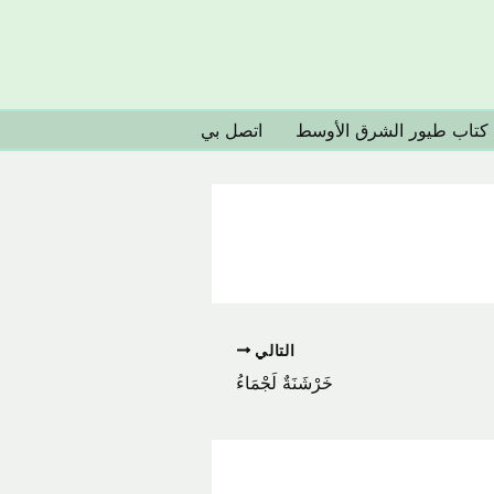
كتاب طيور الشرق الأوسط
اتصل بي
التالي
خَرْشَنَةٌ لَجْمَاءُ