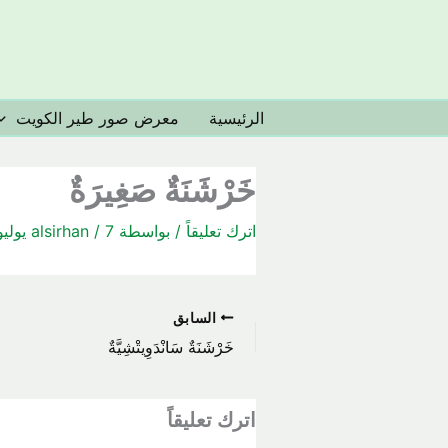
خطي
لى
لمحتوى
الرئيسية
معرض صور طير الكويت
خَرْشَنَةٌ صَغِيرَةٌ
اترك تعليقاً
/ بواسطة
7 يوليو، 2020
/
alsirhan
السابق
خَرْشَنَةٌ سَانْدَوِيتْشِيَّةٌ
اترك تعليقاً