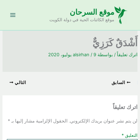
خطي
موقع السرحان
لى
لمحتوى
موقع الكائنات الحية في دولة الكويت
أَشْدَقٌ كَرَزِيٌّ
اترك تعليقاً
/ بواسطة
9 يوليو، 2020
/
alsirhan
السابق
التالي
اترك تعليقاً
لن يتم نشر عنوان بريدك الإلكتروني.
الحقول الإلزامية مشار إليها بـ
*
التعليق
*