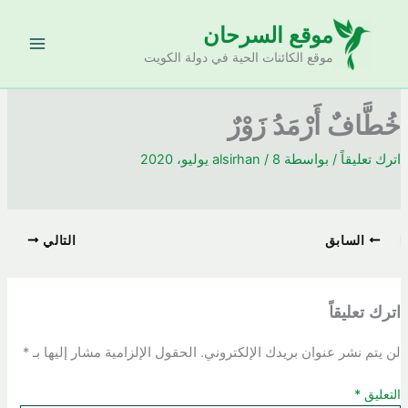
خطي
موقع السرحان
لى
لمحتوى
موقع الكائنات الحية في دولة الكويت
خُطَّافٌ أَرْمَدُ زَوْرٌ
اترك تعليقاً
/ بواسطة
8 يوليو، 2020
/
alsirhan
السابق
التالي
اترك تعليقاً
لن يتم نشر عنوان بريدك الإلكتروني.
الحقول الإلزامية مشار إليها بـ
*
التعليق
*