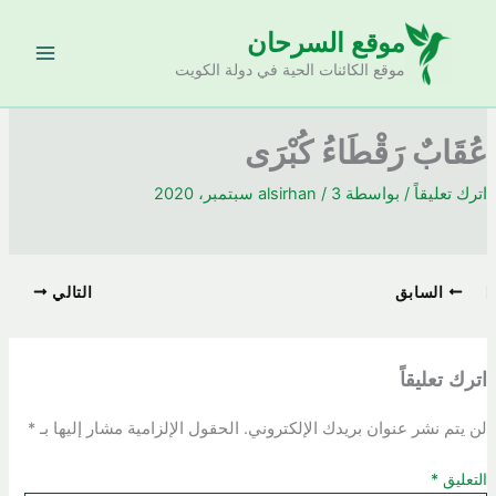
خطي
موقع السرحان
لى
لمحتوى
موقع الكائنات الحية في دولة الكويت
عُقَابٌ رَقْطَاءُ كُبْرَى
اترك تعليقاً
/ بواسطة
3 سبتمبر، 2020
/
alsirhan
السابق
التالي
اترك تعليقاً
لن يتم نشر عنوان بريدك الإلكتروني.
الحقول الإلزامية مشار إليها بـ
*
التعليق
*