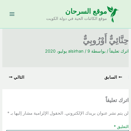
خطي
موقع السرحان
لى
لمحتوى
موقع الكائنات الحية في دولة الكويت
حِنَّائِيٌّ أَوْرُوبِيٌّ
اترك تعليقاً
/ بواسطة
9 يوليو، 2020
/
alsirhan
السابق
التالي
اترك تعليقاً
لن يتم نشر عنوان بريدك الإلكتروني.
الحقول الإلزامية مشار إليها بـ
*
التعليق
*