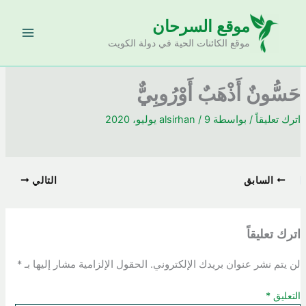
خطي
موقع السرحان
لى
لمحتوى
موقع الكائنات الحية في دولة الكويت
حَسُّونٌ أَذْهَبٌ أَوْرُوبِيٌّ
اترك تعليقاً
/ بواسطة
9 يوليو، 2020
/
alsirhan
السابق
التالي
اترك تعليقاً
لن يتم نشر عنوان بريدك الإلكتروني.
الحقول الإلزامية مشار إليها بـ
*
التعليق
*