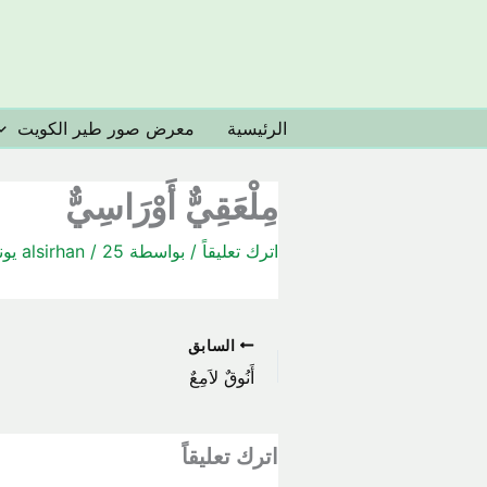
خطي
لى
لمحتوى
الرئيسية
معرض صور طير الكويت
مِلْعَقِيٌّ أَوْرَاسِيٌّ
اترك تعليقاً
/ بواسطة
25 يونيو، 2020
/
alsirhan
السابق
أَنُوقٌ لاَمِعٌ
اترك تعليقاً