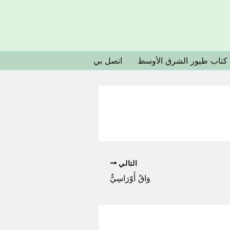
كتاب طيور الشرق الأوسط
اتصل بي
التالي
وَاقٌ أُوْرَاسِيٌّ