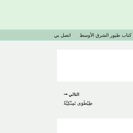
كتاب طيور الشرق الأوسط
اتصل بي
التالي
طِيْطَوَى تَمِنْكِيَّةٌ