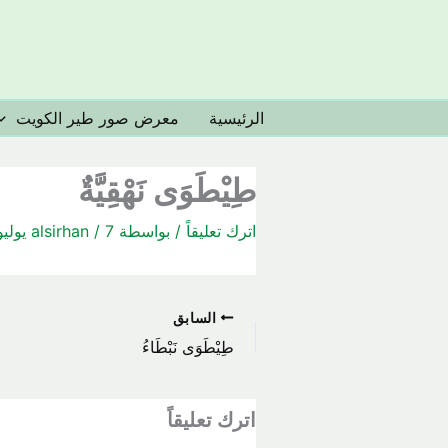
خطي
لى
لمحتوى
الرئيسية
معرض صور طير الكويت
طِيْطَوَى نَهْقِيَّةٌ
اترك تعليقاً
/ بواسطة
7 يوليو، 2020
/
alsirhan
السابق
طِيْطَوَى نَبْطَاءُ
اترك تعليقاً