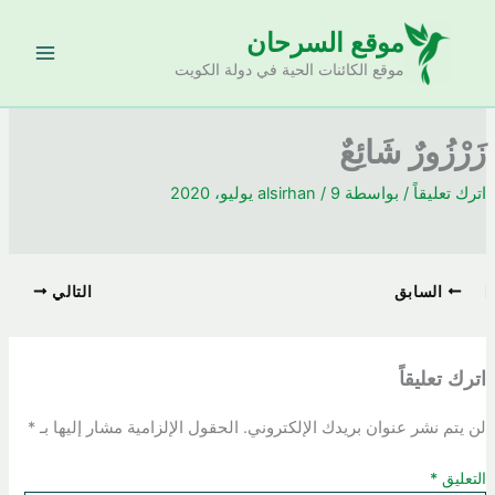
خطي
موقع السرحان
لى
لمحتوى
موقع الكائنات الحية في دولة الكويت
زَرْزُورٌ شَائِعٌ
اترك تعليقاً
/ بواسطة
9 يوليو، 2020
/
alsirhan
السابق
التالي
اترك تعليقاً
لن يتم نشر عنوان بريدك الإلكتروني.
الحقول الإلزامية مشار إليها بـ
*
التعليق
*