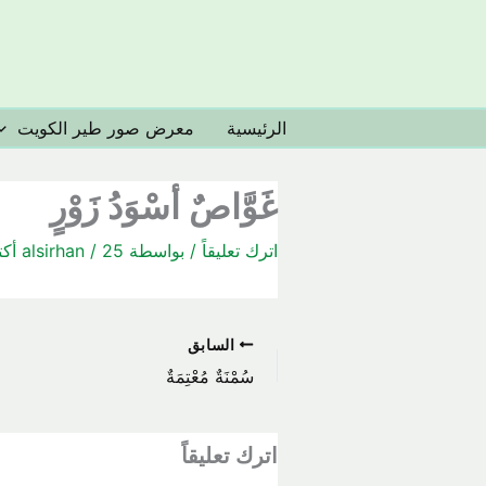
خطي
لى
لمحتوى
الرئيسية
معرض صور طير الكويت
غَوَّاصٌ أسْوَدُ زَوْرٍ
اترك تعليقاً
/ بواسطة
25 أكتوبر، 2022
/
alsirhan
السابق
سُمْنَةٌ مُعْتِمَةٌ
اترك تعليقاً