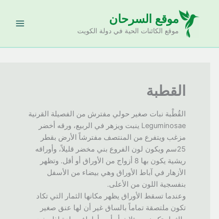
خطي
موقع السرحان
لى
لمحتوى
موقع الكائنات الحية في دولة الكويت
القطبة
القُطْبة نبات صغير حولي مفترش من الفصيلة القرنية
Leguminosae ينبت ويزهر في الربيع، ورقه أخضر
مزغب ويتفرع من المنتصف مفترشاً الأرض بقطر
25سم ويكون لون الفروع بني مخضر قليلاً، وأوراقه
ريشية يكون بها 8 أزواج من الأوراق أو أقل. وتظهر
الأزهار في آباط الأوراق وهي بيضاء من الأسفل
بنفسجية اللون من الأعلى.
وعندما تسقط الأوراق يظهر مكانها الثمار التي تكاد
تكون ملتصقة تماماً بالساق غير أن لها عنق صغير