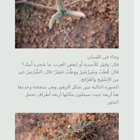
وجاء في اللسان:
قال: وقيل للأَسدية أَو لبعض العرب: ما شجرة أَبيك؟
قال: قُطَبٌ وشَـِرْشَـِرٌ ووَطْبٌ جَشِرٌ؛ قال: الشِّرْشِرُ خير
من الإِسْلِيح والعَرْفَج.
الصورة التالية تبين شكل الزهور وهي متفتحة وعددها
هنا أربعة حيث سيتكون مكانها أربعة أطراف تحمل
البذور.