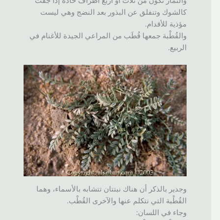
والثمار تكون من ثلاث أو أربع أطراف حادة إذا جفت
كالشوك وتنفلق عن البذور بعد النضج وهي ليست
مؤذية للأقدام.
والقُطْبة جمعها قُطَب من المراعي الجيدة للأغنام في
الربيع.
وجدير بالذكر أن هناك نبتتان تتشابه بالأسماء، وهما
القُطْبة التي نتكلم عنها والآخرى القُطْب.
وجاء في اللسان: