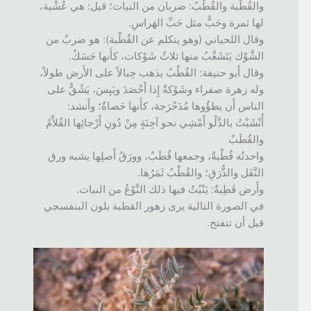
والقُطْبة والقُطْبُ: ضربان من النبات؛ قيل: هي عُشْبة،
لها ثمرة وحَبٌّ مثل حَبِّ الهَراسِ.
وقال اللحياني (وهو يتكلم عن القٌطْبة): هو ضربٌ من
الشَّوْك يَتَشَعَّبُ منها ثلاثُ شَوْكات، كأَنها حَسَكٌ.
وقال أَبو حنيفة: القُطْبُ يذهب حِبالاً على الأَرض طولاً،
وله زهرة صفراء وشَوْكةٌ إِذا أَحْصَدَ ويَبِسَ، يَشُقُّ على
الناس أَن يطؤُوها مُدَحْرَجة، كأَنها حَصاةٌ؛ وأَنشد:
أُنْشَبْتُ بالدَّلْو أَمْشِي نحو آجِنَةٍ مِنْ دُونِ أَرْجائِها القُلاَّمُ
والقُطَبُ
واحدتُه قُطْبةٌ، وجمعها قُطَبٌ، وورَقُ أَصلِها يشبه ورق
النَّفَل والذُّرَقِ؛ والقُطْبُ ثَمَرُها.
وأَرض قَطِبةٌ: يَنْبُتُ فيها ذلك النَّوْعُ من النبات.
في الصورة التالية يرى زهور القطبة بلون البنفسجي
قبل أن تتفتح.