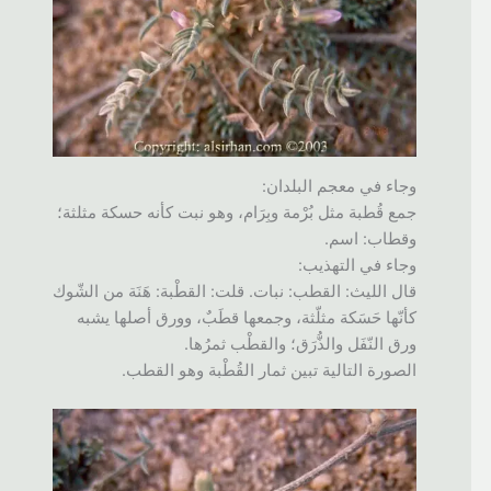
وجاء في معجم البلدان:
جمع قُطبة مثل بُرْمة وبِرَام، وهو نبت كأنه حسكة مثلثة؛
وقطاب: اسم.
وجاء في التهذيب:
قال الليث: القطب: نبات. قلت: القطْبة: هَنَة من الشّوك
كأنّها حَسَكة مثلّثة، وجمعها قطَبٌ، وورق أصلها يشبه
ورق النّفَل والذُّرَق؛ والقطْب ثمرُها.
الصورة التالية تبين ثمار القُطْبة وهو القطب.