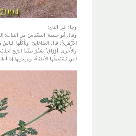
وجاء في التاج:
وقال أبو حَنيفةَ: البَسْباسُ من النبات: الطَّ
الأَزْهَرِيُّ، قال الصَّاغانِيّ: ويأكُلُها الناسُ و
والأُخرى: أَوْرَاق ٌ صُفْرٌ طَيِّبةُ الرّيِح ت
التي تَسْتَعمِلُها الأطبّاءُ، ويريدونها إذا أَ