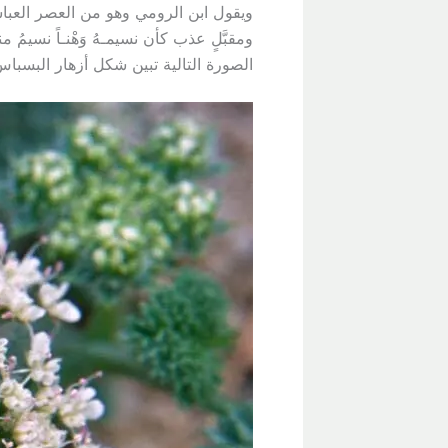
ويقول ابن الرومي وهو من العصر العب
ومقبَّلٍ عذب كأن نسيمـهُ وَهْنـاً نسيمُ 
الصورة التالية تبين شكل أزهار البسباس