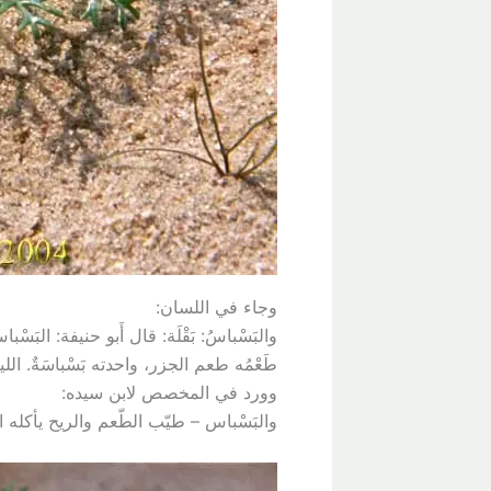
وجاء في اللسان:
والبَسْباسُ: بَقْلَة: قال أَبو حنيفة: البَس
طَعْمُه طعم الجزر، واحدته بَسْباسَةٌ. ا
وورد في المخصص لابن سيده:
والبَسْباس – طيّب الطّعم والريح يأكله ال