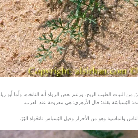
ْباسُ من النبات الطيب الريح، وزعم بعض الرواة أَنه النانخاه، وأَما أَبو زياد ف
لليث: البَسباسَة بقلة؛ قال الأَزهري: هي معروفة عند العرب.
ناس والماشية وهو من الأحرار وقيل البَسباس نانَخْواة البَرّ.