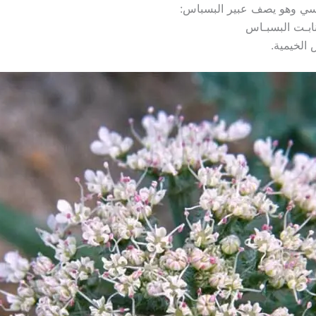
اسي وهو يصف عبير البسباس:
منابـت البسبـاس
 الخيمية.