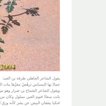
يقول الشاعر الجاهلي طرفة بن العبد:
جمادٌ بها البسباس ترهُصُ معزُها بنات اللّب
ويقول الشاعر الشماخ بن ضرار وهو من المخضرمين توفي 22 هـ وقد شهد معر
بانت سعادٌ فنوم العين مملول وكان م
فنكبا ينقفان البيض عن بشر كأنه ورق