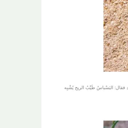
قال: البَسْباسُ طَيِّبُ الريح يُشْبِه