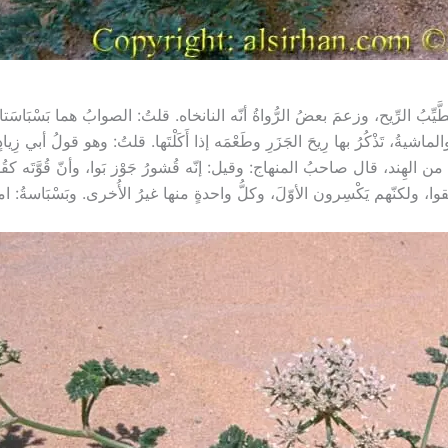
يِّبُ الرِّيح، وزعمَ بعضُ الرُّواةُ أنّه النانخاه. قلتُ: الصوابُ هما بَسْبَاسَ
الماشيةُ، تَذْكُرُ بها رِيحَ الجَزَرِ وطَعْمَه إذا أَكَلْتَها. قلتُ: وهو قولُ أبي زِيادٍ.
ُجلَبُ من الهِند، قال صاحبُ المنهاج: وقيل: إنّه قُشورُ جَوْز بَوا، وأنّ قُوَّتَه
طْلَقوا، ولكنّهم يَكْسِرون الأوّلَ، وكلُّ واحدةٍ منها غيرُ الأُخرى. وبَسْبَاسةُ: 