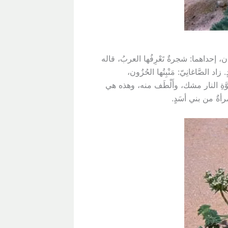
تان، إحداهما: شجرةٌ تَعْرِفُها العربُ، قاله
 زاد الصَّاغانِيّ: مَنْبِتُها الحُزُون،
 كقُوَّةِ النار مشك، وأَلْطَف منه، وهذه هي
امرأةٌ من بني أسَدٍ.