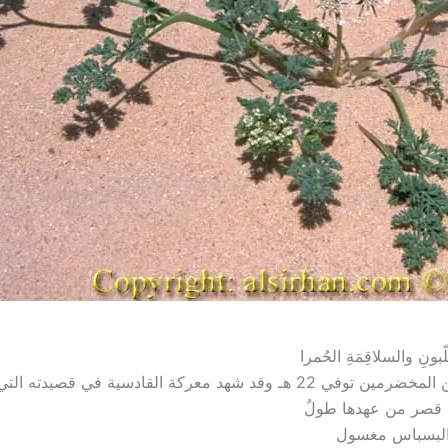
ونِ والسلاقِمَةِ الحُمرا
كة القادسية في قصيدته التي مطلعها:
ن قصر من عهدها طولُ
 البسباس مغسول