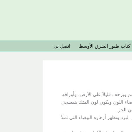
كتاب طيور الشرق الأوسط
اتصل بي
نبات حولي من الفصيلة الخيمية (Umbelliferae) متفرع من القاعدة يرتفع عن الأرض بمقدار 20 سم ويزحف قليلاً على الأرض، وأوراقه
اء اللون ويكون لون المتك بنفسجي
ي الحر.
لبرد وتظهر أزهاره البيضاء التي تملأ