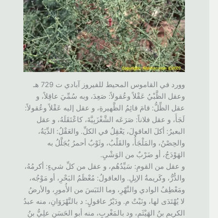
وورد في القاموس المحيط للفيروز آبادي ت 729 هـ
وعقل الظَّبْيُ عَقْلاً وعُقولاً: صَعِدَ، وبه سُمِّيَ عاقِلاً، و
عقل الظِّلُّ: قامَ قائِمُ الظَّهيرةِ، و عقل إليه عَقْلاً وعُقولاً:
لَجَأَ، و عقل فلاناً: صَرَعَه الشَّغْزَبِيَّةَ، كاعْتَقَلَهُ، و عقل
البعيرُ: أكلَ العاقولَ، يَعْقِلُ في الكلِّ. والعَقْلُ: الدِّيَةُ،
والحِصْنُ، والمَلْجَأُ، والقَلْبُ، وثَوْبٌ أحمرُ يُجَلَّلُ به
الهَوْدَجُ، أو ضَرْبٌ من الوَشْيِ.
و عقل من القومِ: سَيِّدُهُم، و عقل من كلِّ شيءٍ: أكرمُهُ،
والدُّرُّ، وكَريمةُ الإبِلِ. والعاقولُ: مُعْظَمُ البَحْرِ، أو مَوْجُه،
ومَعْطِفُ الوادي والنَّهْرِ، وما التَبَسَ من الأُمورِ، والأرضُ
لا يُهْتَدَى لها، ونَبْتٌ م. ودَيْرُ عاقولٍ: د بالنَّهْرَوَانِ، منه عبدُ
الكريمِ بنُ الهَيْثَمِ، ود بالمَغْرِبِ، منه أبو الحَسَنِ علِيُّ بنُ