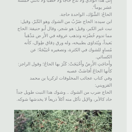
إِلى هذا الوادي ولا تَدَعْ حاجاً ولا حَطَباً ولا تأْتني خمسة
عشر يوماً”.
الحاجُ: الشَّوْك، الواحدة حاجة.
ابن سيده: الحاج ضَرْبٌ من الشوك وهو الكَبَرُ، وقيل:
نبت غير الكبر، وقيل: هو شجر، وقال أَبو حنيفة: الحاج
مما تدوم خُضْرَته وتذهب عروقه في الأَر ض مَذْهَباً
بَعيداً، ويُتَداوَى بطبيخه، وله ورق دِقاق طِوال، كأَنه
مُساوٍ للشوك في الكثرة، وتصغيره حُيَيْجَةٌ؛ عن
الكسائي.
وأَحاجَتِ الأَرضُ وأَحْيَجَتْ: كَثُرَ بها الحاجُ؛ وقول الراجز:
كأَنها الحاجُ أَفاضَتْ عصبه
وفي كتاب عجائب المخلوقات لزكريا بن محمد
القزويني:
الحاج ضرب من الشوك .. وشوك هذا النبت طويل جداً
حاد كالأبر، والإبل تأكل منه أكلاً ذريعاً لا يخدشها شوكه.