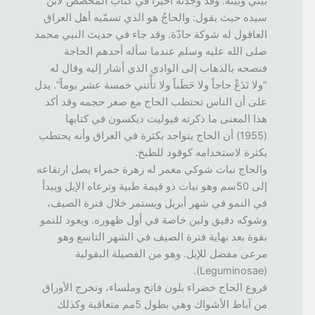
بيني وبينه. وقد وجدته أخيراً في كتاب المخصص لابن
سيده حيث يقول: والحاجُ هو الذي تسمّيه أهل العراق
العاقول له شوكة حادّة. وقد جاء في حديث النبي محمد
صلى الله عليه وسلم عندما سأله أحدهم الحاجة
فنصحه بالذهاب إلى الوادي الذي أشار إليه وقال له
“ولا تَدَعْ حاجاً ولا حَطَباً ولا تأْتني خمسة عشر يوماً”. يدل
على أن الناس تحتطب الحاج مع صغر حجمه وقد أكد
هذا المعنى ما ذكرته فيوليت ديكسون في كتابها
(1955) أن الحاج يتواجد بكثرة في العراق وأنه يحتطب
بكثرة لاستخدامه كوقود للطبخ.
والحاج نبات شوكي معمر له زهرة حمراء يصل ارتفاعه
إلى 50سم وهو نبات ذو قيمة طبية وترعاه الإبل ويبدأ
في النمو في شهر أبريل ويستمر خلال فترة الصيف،
وشوكه دقيق ولين خاصة في أول ظهوره. ويعود للنمو
بقوة بعد نهاية فترة الصيف في الشهر التاسع وهو
مرعى مفضل للإبل. وهو من الفصيلة البقولية
(Leguminosae).
فروع الحاج خضراء بلون فاتح وملساء، وتخرج الأوراق
من آباط الأشواك وهي بطول 5مم متعاقبة وكذلك