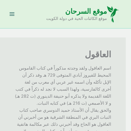
خطي
موقع السرحان
لى
لمحتوى
موقع الكائنات الحية في دولة الكويت
العاقول
اسم العاقول ولقد وجدته مذكوراً في كتاب القاموس
المحيط للفيروز آبادي المتوفى 729 هـ وقد ذكر أن
الإبل تأكله وأن اسمه غير عربي أي معرب من لغة
أخرى كالفارسية، ولهذا السبب لا نجد له ذكراً في كتب
اللغة القديمة ولا يذكره أبو حنيفة الدينوري (ت 282 هـ)
و لا الأصمعي (ت 216 هـ) في كتابه النبات.
والحق يقال أن الأستاذ حميد الدوسري صاحب كتاب
النبات البري في المنطقة الشرقية هو من أخبرني أن
العاقول هو الحاج وقد أخبرني ذلك عبر مكالمة هاتفية