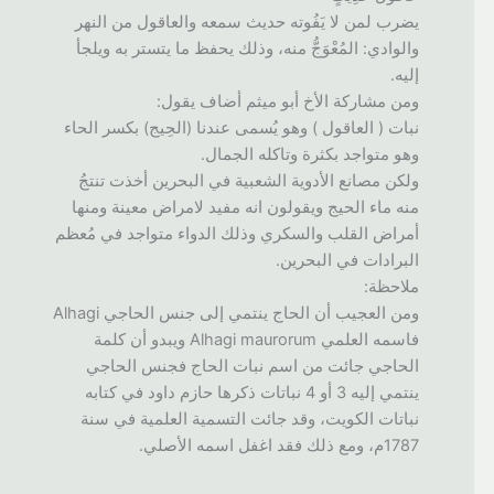
يضرب لمن لا يَفُوته حديث سمعه والعاقول من النهر
والوادي: المُعْوَجُّ منه، وذلك يحفظ ما يتستر به ويلجأ
إليه.
ومن مشاركة الأخ أبو ميثم أضاف يقول:
نبات ( العاقول ) وهو يُسمى عندنا (الحِيج) بكسر الحاء
وهو متواجد بكثرة وتاكله الجمال.
ولكن مصانع الأدوية الشعبية في البحرين أخذت تنتجُ
منه ماء الحيج ويقولون انه مفيد لامراض معينة ومنها
أمراض القلب والسكري وذلك الدواء متواجد في مُعظم
البرادات في البحرين.
ملاحظة:
ومن العجيب أن الحاج ينتمي إلى جنس الحاجي Alhagi
فاسمه العلمي Alhagi maurorum ويبدو أن كلمة
الحاجي جائت من اسم نبات الحاج فجنس الحاجي
ينتمي إليه 3 أو 4 نباتات ذكرها حازم داود في كتابه
نباتات الكويت، وقد جائت التسمية العلمية في سنة
1787م، ومع ذلك فقد اغفل اسمه الأصلي.