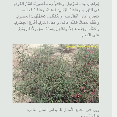
إبراهيمَ، وة بالمَوْصِل. وعاقولَى، مَقْصورةً: اسْمُ الكوفَةِ
في التَّوْراةِ. وعاقِلَةُ الرَّجُلِ: عَصَبَتُهُ. وعاقَلَهُ فَعَقَلَه،
كنَصره: كان أعْقَلَ منه. والعُقَّيْلَى، كسُمَّيْهَى: الحِصرِمُ.
وعَقَّلَه تعقيلاً: جَعَلَه عاقلاً، و عقل الكَرْمُ: أخْرَجَ الحِصْرِمَ.
وأعْقَلَه: وجَدَه عاقِلاً. واعْتُقِلَ لِسانُهُ، مَجْهولاً: لم يَقْدِرْ
على الكلامِ.
وورد في مجمع الأمثال للميداني المثل التالي:
عَاقُولُ حَدِيثٍ