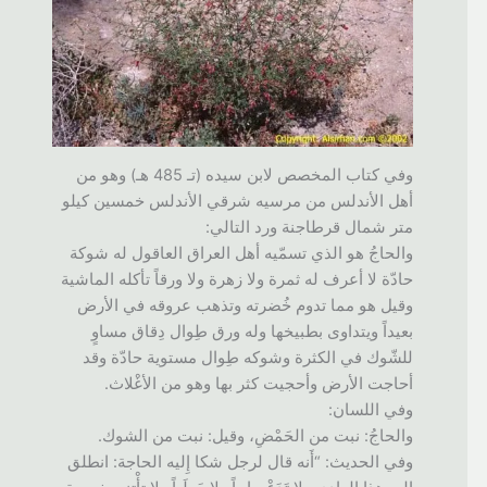
وفي كتاب المخصص لابن سيده (تـ 485 هـ) وهو من
أهل الأندلس من مرسيه شرقي الأندلس خمسين كيلو
متر شمال قرطاجنة ورد التالي:
والحاجُ هو الذي تسمّيه أهل العراق العاقول له شوكة
حادّة لا أعرف له ثمرة ولا زهرة ولا ورقاً تأكله الماشية
وقيل هو مما تدوم خُضرته وتذهب عروقه في الأرض
بعيداً ويتداوى بطبيخها وله ورق طِوال دِقاق مساوٍ
للشّوك في الكثرة وشوكه طِوال مستوية حادّة وقد
أحاجت الأرض وأحجيت كثر بها وهو من الأغْلاث.
وفي اللسان:
والحاجُ: نبت من الحَمْضِ، وقيل: نبت من الشوك.
وفي الحديث: “أَنه قال لرجل شكا إِليه الحاجة: انطلق