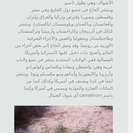
الأشواك، وهي بطول 3سم.
وينتشر الحاج في جميع دول الخليج وفي مصر
وفلسطين وسوريا وقبرص وتركيا والعراق وإيران
وأفغانستان وباكستان وبلوشستان (باكستان). وينتشر
كذلك في أذربيجان وكازاخشتان وأرمينيا وتركمنستان
وطاجيكستان ومنغوليا والصين والأجزاء الشرقية
الأوربية من روسيا. وقد وصل الحاج إلى بعض أجزاء من
العالم وأصبح نبات دخيل عليها كأستراليا وأميريكا
الشمالية ففي الولايات المتحدة ينتشر في تسع ولايات
غربية وهي: واشنطن ونيفادا وتكساس وكولورادو
وأريزونا وكاليفورنيا وأيداهو ونيو مكسيكو ويوتا. وينتشر
أيضاً في كندا ويصنف في أميريكا وكذلك كندا من
النباتات الضارة والمؤذية ويسمى في أميركا وكندا
باسم camelthorn أي شوك الجمال.