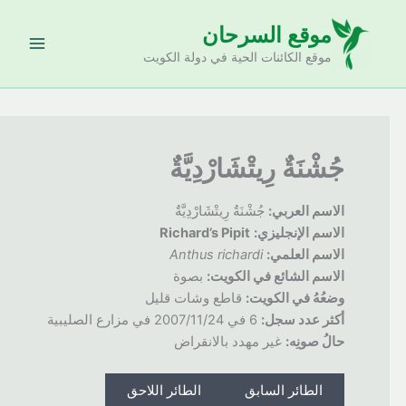
خطي
موقع السرحان
لى
لمحتوى
موقع الكائنات الحية في دولة الكويت
جُشْنَةٌ رِيتْشَارْدِيَّةٌ
الاسم العربي:
جُشْنَةٌ رِيتْشَارْدِيَّةٌ
الاسم الإنجليزي:
Richard’s Pipit
الاسم العلمي:
Anthus richardi
الاسم الشائع في الكويت:
بصوة
وضعُهُ
في الكويت:
قاطع وشات قليل
أكثر عدد سجل:
6 في 2007/11/24 في مزارع الصليبية
حالُ
صونِه:
غير مهدد بالانقراض
الطائر السابق
الطائر اللاحق