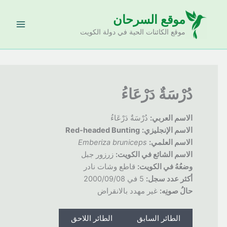
خطي
موقع السرحان
لى
لمحتوى
موقع الكائنات الحية في دولة الكويت
دُرْسَةٌ دَرْعَاءُ
الاسم العربي:
دُرْسَةٌ دَرْعَاءُ
الاسم الإنجليزي:
Red-headed Bunting
الاسم العلمي:
Emberiza bruniceps
الاسم الشائع في الكويت:
زرزور جبل
وضعُهُ
في الكويت:
قاطع وشات نادر
أكثر عدد سجل:
5 في 2000/09/08
حالُ
صونِه:
غير مهدد بالانقراض
الطائر السابق
الطائر اللاحق