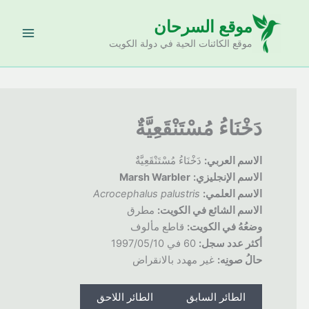
خطي
موقع السرحان
لى
لمحتوى
موقع الكائنات الحية في دولة الكويت
دَخْنَاءُ مُسْتَنْقَعِيَّةٌ
الاسم العربي:
دَخْنَاءُ مُسْتَنْقَعِيَّةٌ
الاسم الإنجليزي:
Marsh Warbler
الاسم العلمي:
Acrocephalus palustris
الاسم الشائع في الكويت:
مطرق
وضعُهُ
في الكويت:
قاطع مألوف
أكثر عدد سجل:
60 في 1997/05/10
حالُ
صونِه:
غير مهدد بالانقراض
الطائر السابق
الطائر اللاحق