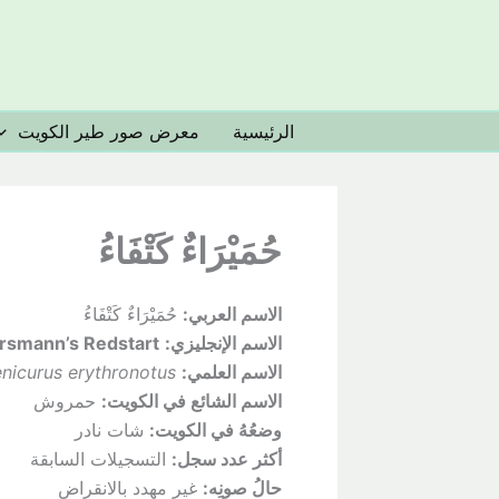
خطي
لى
لمحتوى
الرئيسية
معرض صور طير الكويت
حُمَيْرَاءٌ كَتْفَاءُ
الاسم العربي:
حُمَيْرَاءٌ كَتْفَاءُ
الاسم الإنجليزي:
rsmann’s Redstart
الاسم العلمي:
nicurus erythronotus
الاسم الشائع في الكويت:
حمروش
وضعُهُ
في الكويت:
شات نادر
أكثر عدد سجل:
التسجيلات السابقة
حالُ
صونِه:
غير مهدد بالانقراض