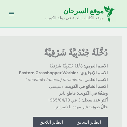
خطي
موقع السرحان
لى
لمحتوى
موقع الكائنات الحية في دولة الكويت
دُخَّلَةٌ جُنْدُبِيَّةٌ شَرْقِيَّةٌ
الاسم العربي:
دُخَّلَةٌ جُنْدُبِيَّةٌ شَرْقِيَّةٌ
الاسم الإنجليزي:
Eastern Grasshopper Warbler
الاسم العلمي:
Locustella (naevia) straminea
الاسم الشائع في الكويت:
دسيسي
وضعُهُ
في الكويت:
قاطع نادر
أكثر عدد سجل:
3 في 1965/04/10
حالُ
صونِه:
غير مهدد بالانقراض
الطائر السابق
الطائر اللاحق