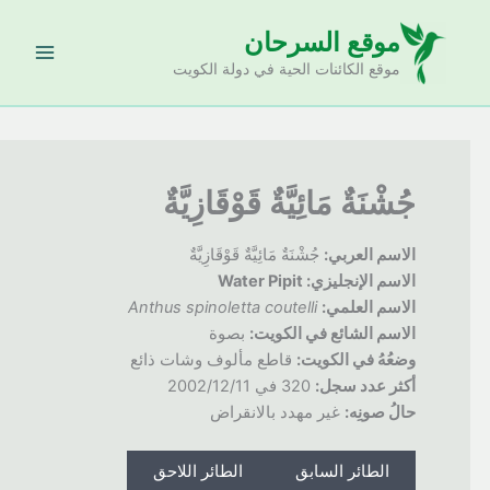
خطي
موقع السرحان
لى
لمحتوى
موقع الكائنات الحية في دولة الكويت
جُشْنَةٌ مَائِيَّةٌ قَوْقَازِيَّةٌ
الاسم العربي:
جُشْنَةٌ مَائِيَّةٌ قَوْقَازِيَّةٌ
الاسم الإنجليزي: Water Pipit
الاسم العلمي:
Anthus spinoletta coutelli
الاسم الشائع في الكويت:
بصوة
وضعُهُ
في الكويت:
قاطع مألوف وشات ذائع
أكثر عدد سجل:
320 في 2002/12/11
حالُ
صونِه:
غير مهدد بالانقراض
الطائر السابق
الطائر اللاحق