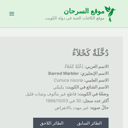
خطي
موقع السرحان
لى
لمحتوى
موقع الكائنات الحية في دولة الكويت
دُخَّلَةٌ كَحْلاَءُ
الاسم العربي:
دُخَّلَةٌ كَحْلاَءُ
الاسم الإنجليزي:
Barred Warbler
الاسم العلمي:
Curruca nisoria
الاسم الشائع في الكويت:
يكيكي
وضعُهُ
في الكويت:
قاطع غير مألوف وشات قليل
أكثر عدد سجل:
30 في 1966/10/03
حالُ
صونِه:
غير مهدد بالانقراض
الطائر السابق
الطائر اللاحق