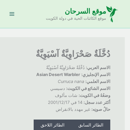
خطي
موقع السرحان
لى
لمحتوى
موقع الكائنات الحية في دولة الكويت
دُخَّلَةٌ صَحْرَاوِيَّةٌ آسْيَوِيَّةٌ
الاسم العربي:
دُخَّلَةٌ صَحْرَاوِيَّةٌ آسْيَوِيَّةٌ
الاسم الإنجليزي:
Asian Desert Warbler
الاسم العلمي:
Curruca nana
الاسم الشائع في الكويت:
دسيسي
وضعُهُ
في الكويت:
شات مألوف
أكثر عدد سجل:
14 في 2001/12/17
حالُ
صونِه:
غير مهدد بالانقراض
الطائر السابق
الطائر اللاحق