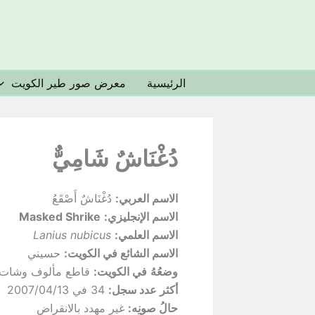
خطي
لى
لمحتوى
الرئيسية
معرض صور طير الكويت
دُغْنَاشٌ شَامِيٌّ
الاسم العربي:
دُغْنَاشٌ أَصْقَعُ
الاسم الإنجليزي:
Masked Shrike
الاسم العلمي:
Lanius nubicus
الاسم الشائع في الكويت:
حسيني
وضعُهُ
في الكويت:
قاطع مألوف وشات 
أكثر عدد سجل:
34 في 2007/04/13
حالُ
صونِه:
غير مهدد بالانقراض