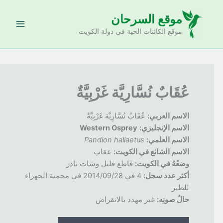
خطي
موقع السرحان
لى
لمحتوى
موقع الكائنات الحية في دولة الكويت
عُقَابٌ نُسَّارِيَّة غَرْبِيَّةٌ
الاسم العربي:
عُقَابٌ نُسَّارِيَّة غَرْبِيَّةٌ
الاسم الإنجليزي:
Western Osprey
الاسم العلمي:
Pandion haliaetus
الاسم الشائع في الكويت:
عقاب
وضعُهُ
في الكويت:
قاطع قليل وشات نادر
أكثر عدد سجل:
4 في 2014/09/28 في محمية الجهراء
للطير
حالُ
صونِه:
غير مهدد بالانقراض