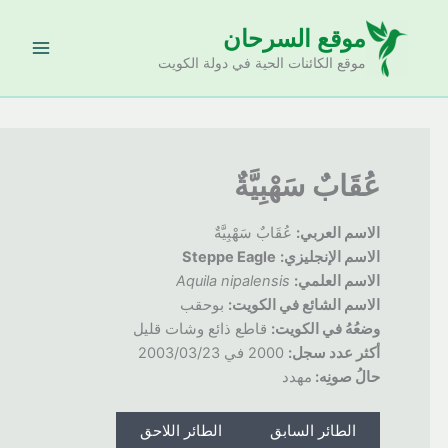
خطي
موقع السرحان
لى
لمحتوى
موقع الكائنات الحية في دولة الكويت
عُقَابٌ سَهْبِيَّةٌ
الاسم العربي:
عُقَابٌ سَهْبِيَّةٌ
الاسم الإنجليزي:
Steppe Eagle
الاسم العلمي:
Aquila nipalensis
الاسم الشائع في الكويت:
بوحقب
وضعُهُ
في الكويت:
قاطع ذائع وشات قليل
أكثر عدد سجل:
2000 في 2003/03/23
حالُ صونِه:
مهدد
الطائر السابق
الطائر اللاحق