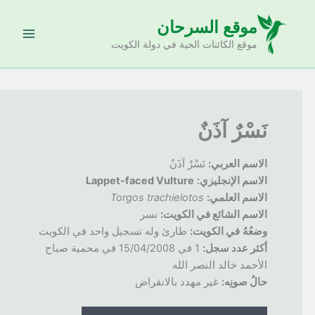
خطي
موقع السرحان
لى
لمحتوى
موقع الكائنات الحية في دولة الكويت
نَسْرٌ آذَنٌ
الاسم العربي:
نَسْرٌ آذَنٌ
الاسم الإنجليزي:
Lappet-faced Vulture
الاسم العلمي:
Torgos trachielotos
الاسم الشائع في الكويت:
نسر
وضعُهُ
في الكويت:
طارئ وله تسجيل واحد في الكويت
أكثر عدد سجل:
1 في 15/04/2008 في محمية صباح
الأحمد خالد النصر الله
حالُ
صونِه:
غير مهدد بالانقراض