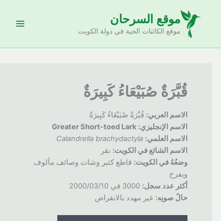
خطي
موقع السرحان
لى
لمحتوى
موقع الكائنات الحية في دولة الكويت
قُبَّرَةٌ صُبَيْعَاءُ كَبِيرَةٌ
الاسم العربي:
قُبَّرَةٌ صُبَيْعَاءُ كَبِيرَةٌ
الاسم الإنجليزي:
Greater Short-toed Lark
الاسم العلمي:
Calandrella brachydactyla
الاسم الشائع في الكويت:
نقر
وضعُهُ
في الكويت:
قاطع كثير وشات وصائف مألوف
ويفرخ
أكثر عدد سجل:
3000 في 2000/03/10
حالُ
صونِه:
غير مهدد بالانقراض