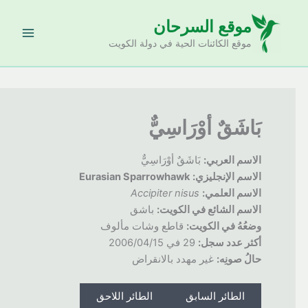
خطي
موقع السرحان
لى
لمحتوى
موقع الكائنات الحية في دولة الكويت
بَاشَقٌ أوْرَاسِيٌّ
الاسم العربي:
بَاشَقٌ أوْرَاسِيٌّ
الاسم الإنجليزي:
Eurasian Sparrowhawk
الاسم العلمي:
Accipiter nisus
الاسم الشائع في الكويت:
باشق
وضعُهُ
في الكويت:
قاطع وشات مألوف
أكثر عدد سجل:
29 في 2006/04/15
حالُ
صونِه:
غير مهدد بالانقراض
الطائر السابق
الطائر اللاحق