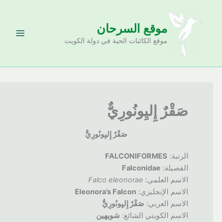
خطي
لى
موقع السرحان
لمحتوى
موقع الكائنات الحية في دولة الكويت
صَقْرٌ إِليِونُورِيٌّ
صَقْرٌ إِليِونُورِيٌّ
الرتبة:
FALCONIFORMES
الفصيلة:
Falconidae
الاسم العلمي:
Falco eleonorae
الاسم الإنجليزي:
Eleonora’s Falcon
الاسم العربي:
صَقْرٌ إِليِونُورِيٌّ
الاسم الكويتي الشائع:
شويهين