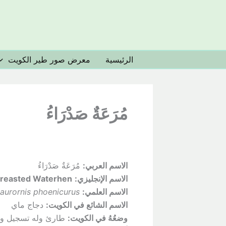
خطي
لى
لمحتوى
الرئيسية
معرض صور طير الكويت
مُرَعَةٌ صَدْرَاءُ
الاسم العربي:
مُرَعَةٌ صَدْرَاءُ
الاسم الإنجليزي:
reasted Waterhen
الاسم العلمي:
urornis phoenicurus
الاسم الشائع في الكويت:
دجاج ماي
وضعُهُ
في الكويت:
طارئ وله تسجيل وا