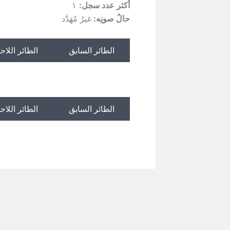
أكثر عدد سجل:
١
حالُ صونِه:
غيرُ مُهَدَّد
الطائر السابق
الطائر اللاح
الطائر السابق
الطائر اللاح