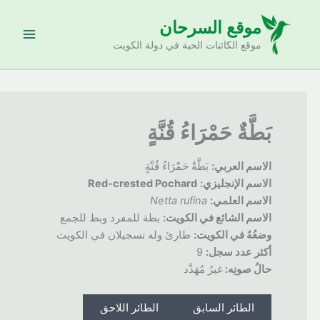
خطي
موقع السرحان
لى
لمحتوى
موقع الكائنات الحية في دولة الكويت
بَطَّةٌ حَمْرَاءُ قُنَّةٍ
الاسم العربي:
بَطَّةٌ حَمْرَاءُ قُنَّةٍ
الاسم الإنجليزي:
Red-crested Pochard
الاسم العلمي:
Netta rufina
الاسم الشائع في الكويت:
بطة للمفرد وبط للجمع
وضعُهُ
في الكويت:
طارئ وله تسجيلان في الكويت
أكثر عدد سجل:
9
ح
الُ صونِه:
غيرُ مُهَدَّد
الطائر السابق
الطائر اللاحق