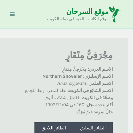
خطي
موقع السرحان
لى
لمحتوى
موقع الكائنات الحية في دولة الكويت
مِجْرَفِيُّ مِنْقَارٍ
الاسم العربي:
مِجْرَفِيُّ مِنْقَارٍ
الاسم الإنجليزي:
Northern Shoveler
الاسم العلمي:
Anas clypeata
الاسم الشائع في الكويت:
بطة للمفرد وبط للجمع
وضعُهُ
في الكويت:
قاطعٌ وشاتٌ مألوف
أكثر عدد سجل:
160 في 1992/12/04
حالُ صونِه:
غيرُ مُهَدَّد
الطائر السابق
الطائر اللاحق