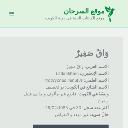
خطي
موقع السرحان
لى
لمحتوى
موقع الكائنات الحية في دولة الكويت
وَاقٌ صَغِيرٌ
الاسم العربي:
وَاقٌ صَغِيرٌ
الاسم الإنجليزي:
Little Bittern
الاسم العلمي:
Ixobrychus minutus
الاسم الشائع في الكويت:
بوالخصيف
وضعُهُ
في الكويت:
قاطع غير مألوف وصائف قليل،
ويفرخ
أكثر عدد سجل:
30 في 25/02/1985
حالُ
صونِه:
غير مهدد بالانقراض