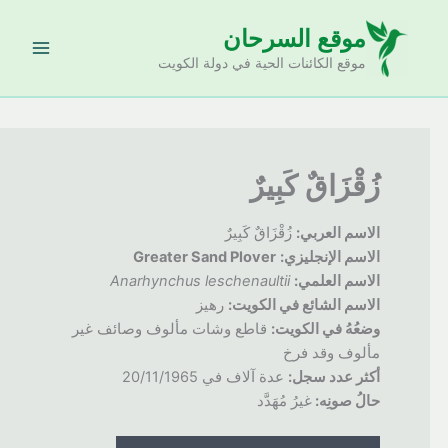
خطي
موقع السرحان
لى
لمحتوى
موقع الكائنات الحية في دولة الكويت
زُقْزَاقٌ كَبِيرٌ
الاسم العربي:
زُقْزَاقٌ كَبِيرٌ
الاسم الإنجليزي:
Greater Sand Plover
الاسم العلمي:
Anarhynchus leschenaultii
الاسم الشائع في الكويت:
رهيز
وضعُهُ
في الكويت:
قاطع وشات مألوف وصائف غير
مألوف وقد فرخ
أكثر عدد سجل:
عدة آلاف في 20/11/1965
حالُ صونِه:
غيرُ مُهَدَّد