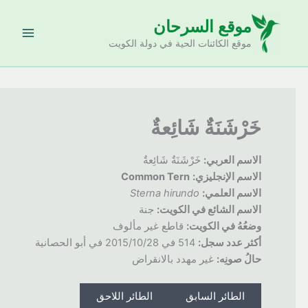
خطي
موقع السرحان
لى
لمحتوى
موقع الكائنات الحية في دولة الكويت
خَرْشَنَةٌ شَائِعةٌ
الاسم العربي:
خَرْشَنَةٌ شَائِعةٌ
الاسم الإنجليزي:
Common Tern
الاسم العلمي:
Sterna hirundo
الاسم الشائع في الكويت:
جنة
وضعُهُ
في الكويت:
قاطع غير مألوف
أكثر عدد سجل:
514 في 2015/10/28 في أبو الحصانية
حالُ
صونِه:
غير مهدد بالانقراض
الطائر السابق
الطائر اللاحق