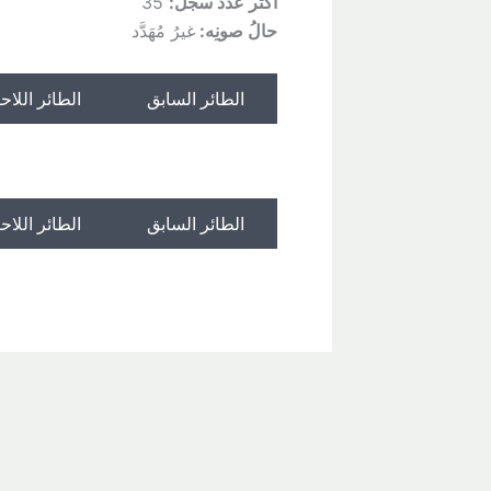
أكثر عدد سجل:
35
حالُ صونِه:
غيرُ مُهَدَّد
الطائر السابق
الطائر اللاح
الطائر السابق
الطائر اللاح