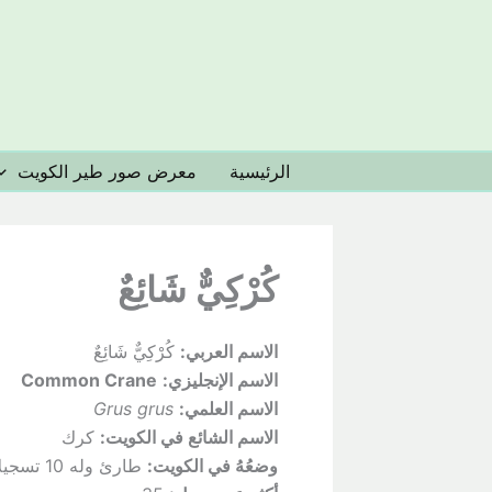
خطي
لى
لمحتوى
الرئيسية
معرض صور طير الكويت
كُرْكِيٌّ شَائِعٌ
الاسم العربي:
كُرْكِيٌّ شَائِعٌ
الاسم الإنجليزي:
Common Crane
الاسم العلمي:
Grus grus
الاسم الشائع في الكويت:
كرك
وضعُهُ
في الكويت:
طارئ وله 10 تسجيلات في الكويت