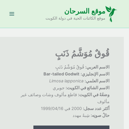
خطي
موقع السرحان
لى
لمحتوى
موقع الكائنات الحية في دولة الكويت
قُوقٌ مُوَشَّمُ ذَنَبٍ
الاسم العربي:
قُوقٌ مُوَشَّمُ ذَنَبٍ
الاسم الإنجليزي:
Bar-tailed Godwit
الاسم العلمي:
Limosa lapponica
الاسم الشائع في الكويت:
جويري
وضعُهُ
في الكويت:
قاطع مألوف وشات وصائف غير
مألوف
أكثر عدد سجل:
2000 في 1999/04/16
ح
الُ صونِه:
شِبهُ مهدد